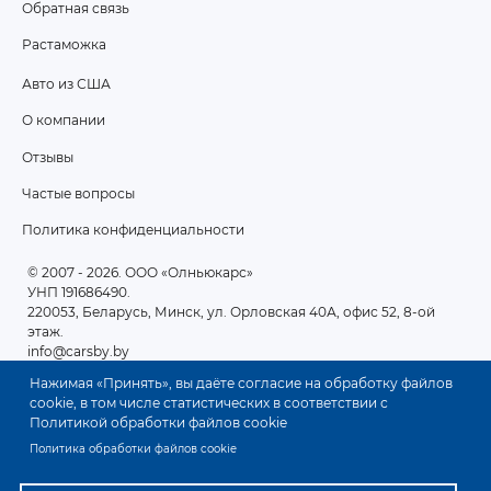
Обратная связь
Растаможка
Авто из США
ПОДВАЛ
О компании
2
Отзывы
Частые вопросы
Политика конфиденциальности
© 2007 - 2026
. ООО «Олньюкарс»
УНП 191686490.
220053, Беларусь, Минск, ул. Орловская 40А, офис 52, 8-ой
этаж.
info@carsby.by
Нажимая «Принять», вы даёте согласие на обработку файлов
cookie, в том числе статистических в соответствии с
Политикой обработки файлов cookie
Политика обработки файлов cookie