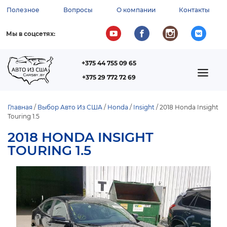
Перейти
Полезное
Вопросы
О компании
Контакты
к
ВСПОМОГАТЕЛЬНОЕ
основному
содержанию
МЕНЮ
Мы в соцсетях:
+375 44 755 09 65
ТЕЛЕФОН
MAIN
+375 29 772 72 69
NAVIGATION
Главная
Выбор Авто Из США
Honda
Insight
2018 Honda Insight
Touring 1.5
СТРОКА
НАВИГАЦИИ
2018 HONDA INSIGHT
TOURING 1.5