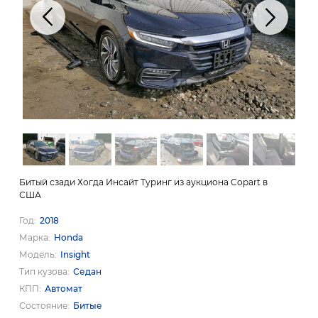
Битый сзади Хогда Инсайт Туринг из аукциона Copart в
США
Год
2018
Марка
Honda
Модель
Insight
Тип кузова
Седан
КПП
Автомат
Состояние
Битые