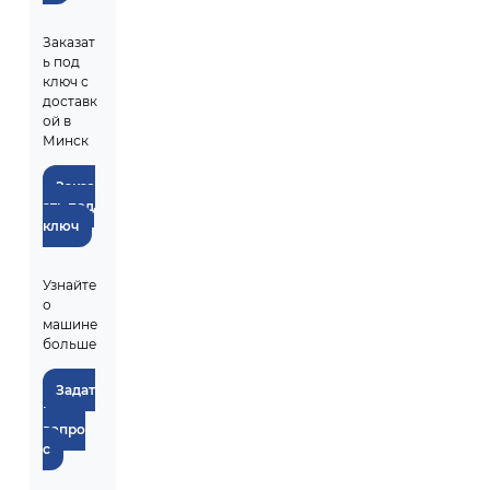
Заказат
ь под
ключ с
доставк
ой в
Минск
Заказ
ать под
ключ
Узнайте
о
машине
больше
Задат
ь
вопро
с