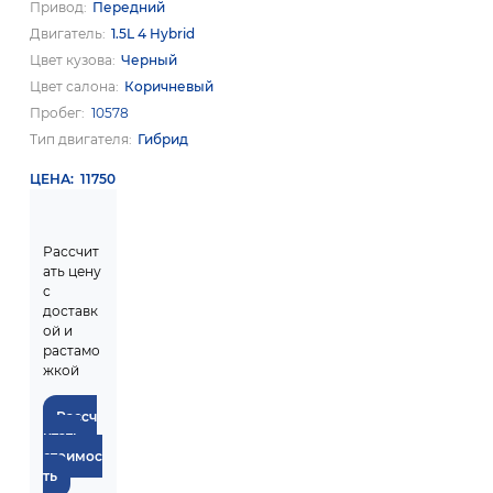
Привод
Передний
Двигатель
1.5L 4 Hybrid
Цвет кузова
Черный
Цвет салона
Коричневый
Пробег
10578
Тип двигателя
Гибрид
ЦЕНА
11750
Рассчит
ать цену
с
доставк
ой и
растамо
жкой
Рассч
итать
стоимос
ть