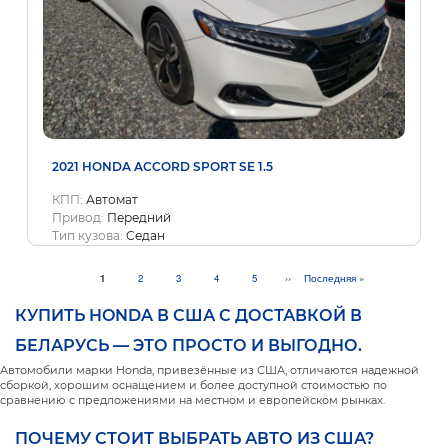
2021 HONDA ACCORD SPORT SE 1.5
КПП:
Автомат
Привод:
Передний
Тип кузова:
Седан
Текущая
1
Page
2
Page
3
Page
4
Page
5
Следующая
››
Последняя
Последняя »
страница
страница
страница
КУПИТЬ HONDA В США С ДОСТАВКОЙ В
БЕЛАРУСЬ — ЭТО ПРОСТО И ВЫГОДНО.
Автомобили марки Honda, привезённые из США, отличаются надежной
сборкой, хорошим оснащением и более доступной стоимостью по
сравнению с предложениями на местном и европейском рынках.
ПОЧЕМУ СТОИТ ВЫБРАТЬ АВТО ИЗ США?