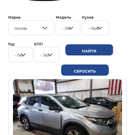
Марка
Модель
Кузов
Honda
- Любой -
- Любой -
Год
КПП
- Любой -
- Любой -
Нумерация
страниц