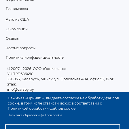
Растаможка
Авто из США
ПОДВАЛ
О компании
2
Отзывы
Частые вопросы
Политика конфиденциальности
© 2007 - 2026
. ООО «Олньюкарс»
УНП 191686490.
220053, Беларусь, Минск, ул. Орловская 40А, офис 52, 8-ой
этаж.
info@carsby.by
Нажимая «Принять», вы даёте согласие на обработку файлов
cookie, в том числе статистических в соответствии с
Политикой обработки файлов cookie
Политика обработки файлов cookie