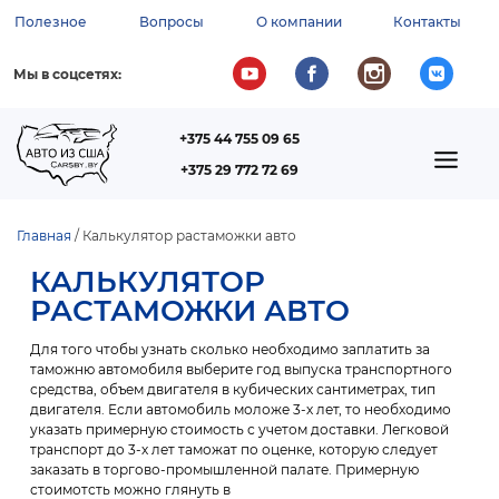
Перейти
Полезное
Вопросы
О компании
Контакты
к
ВСПОМОГАТЕЛЬНОЕ
основному
содержанию
МЕНЮ
Мы в соцсетях:
+375 44 755 09 65
ТЕЛЕФОН
MAIN
+375 29 772 72 69
NAVIGATION
Главная
Калькулятор растаможки авто
СТРОКА
КАЛЬКУЛЯТОР
НАВИГАЦИИ
РАСТАМОЖКИ АВТО
Для того чтобы узнать сколько необходимо заплатить за
таможню автомобиля выберите год выпуска транспортного
средства, объем двигателя в кубических сантиметрах, тип
двигателя. Если автомобиль моложе 3-х лет, то необходимо
указать примерную стоимость с учетом доставки. Легковой
транспорт до 3-х лет таможат по оценке, которую следует
заказать в торгово-промышленной палате. Примерную
стоимотсть можно глянуть в