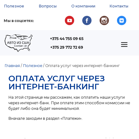
Перейти
Полезное
Вопросы
О компании
Контакты
к
ВСПОМОГАТЕЛЬНОЕ
основному
содержанию
МЕНЮ
Мы в соцсетях:
+375 44 755 09 65
ТЕЛЕФОН
MAIN
+375 29 772 72 69
NAVIGATION
Главная
Полезное
Оплата услуг через интернет-банкинг
СТРОКА
ОПЛАТА УСЛУГ ЧЕРЕЗ
НАВИГАЦИИ
ИНТЕРНЕТ-БАНКИНГ
На этой странице мы расскажем, как оплатить наши услуги
через интернет-банк. При оплате этим способом комиссии не
будет либо она будет минимальной.
Вначале заходим в раздел «Платежи».