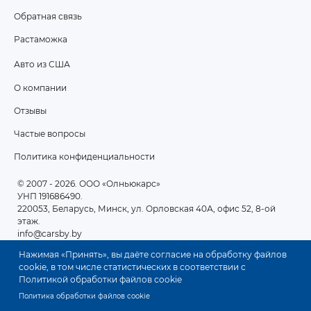
MENU
Обратная связь
Растаможка
Авто из США
ПОДВАЛ
О компании
2
Отзывы
Частые вопросы
Политика конфиденциальности
© 2007 - 2026
. ООО «Олньюкарс»
УНП 191686490.
220053, Беларусь, Минск, ул. Орловская 40А, офис 52, 8-ой
этаж.
info@carsby.by
Нажимая «Принять», вы даёте согласие на обработку файлов
cookie, в том числе статистических в соответствии с
Политикой обработки файлов cookie
Политика обработки файлов cookie