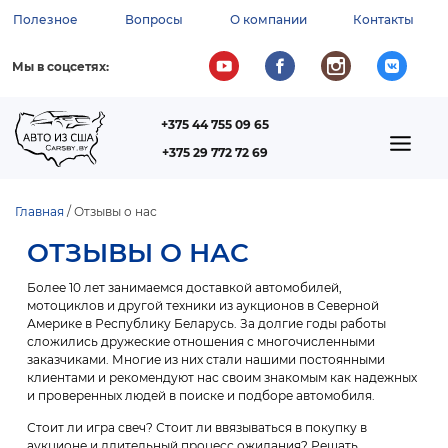
Перейти
Полезное
Вопросы
О компании
Контакты
к
ВСПОМОГАТЕЛЬНОЕ
основному
содержанию
МЕНЮ
Мы в соцсетях:
+375 44 755 09 65
ТЕЛЕФОН
MAIN
+375 29 772 72 69
NAVIGATION
Главная
Отзывы о нас
СТРОКА
ОТЗЫВЫ О НАС
НАВИГАЦИИ
Более 10 лет занимаемся доставкой автомобилей,
мотоциклов и другой техники из аукционов в Северной
Америке в Республику Беларусь. За долгие годы работы
сложились дружеские отношения с многочисленными
заказчиками. Многие из них стали нашими постоянными
клиентами и рекомендуют нас своим знакомым как надежных
и проверенных людей в поиске и подборе автомобиля.
Стоит ли игра свеч? Стоит ли ввязываться в покупку в
аукционе и длительный процесс ожидания? Решать,