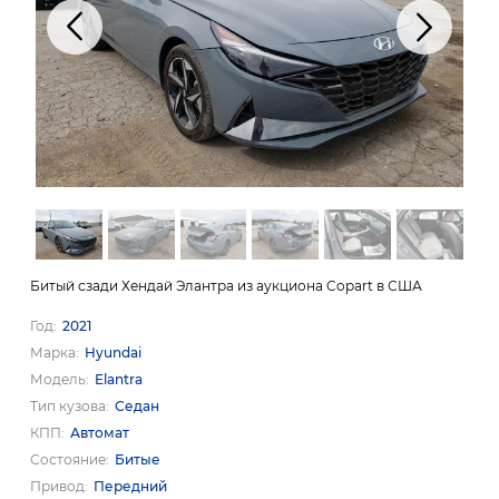
Битый сзади Хендай Элантра из аукциона Copart в США
Год
2021
Марка
Hyundai
Модель
Elantra
Тип кузова
Седан
КПП
Автомат
Состояние
Битые
Привод
Передний