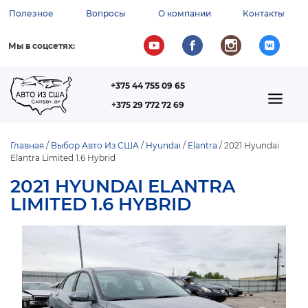
Перейти
Полезное
Вопросы
О компании
Контакты
к
ВСПОМОГАТЕЛЬНОЕ
основному
содержанию
МЕНЮ
Мы в соцсетях:
+375 44 755 09 65
ТЕЛЕФОН
MAIN
+375 29 772 72 69
NAVIGATION
Главная
Выбор Авто Из США
Hyundai
Elantra
2021 Hyundai
Elantra Limited 1.6 Hybrid
СТРОКА
НАВИГАЦИИ
2021 HYUNDAI ELANTRA
LIMITED 1.6 HYBRID