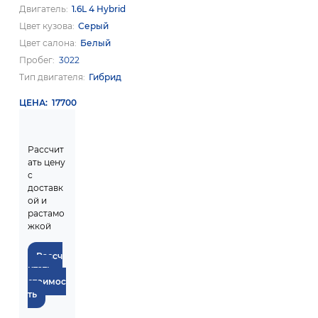
Двигатель
1.6L 4 Hybrid
Цвет кузова
Серый
Цвет салона
Белый
Пробег
3022
Тип двигателя
Гибрид
ЦЕНА
17700
Рассчит
ать цену
с
доставк
ой и
растамо
жкой
Рассч
итать
стоимос
ть