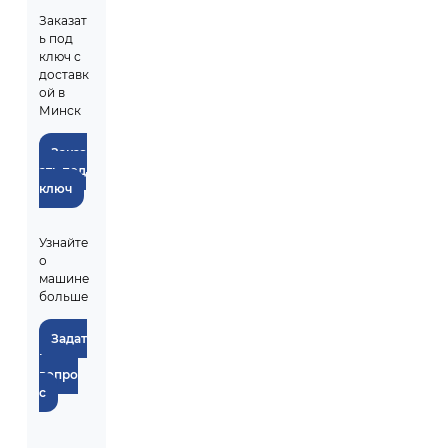
Заказат
ь под
ключ с
доставк
ой в
Минск
Заказ
ать под
ключ
Узнайте
о
машине
больше
Задат
ь
вопро
с