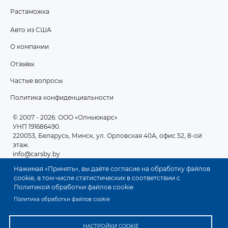
Растаможка
Авто из США
ПОДВАЛ
О компании
2
Отзывы
Частые вопросы
Политика конфиденциальности
© 2007 - 2026
. ООО «Олньюкарс»
УНП 191686490.
220053, Беларусь, Минск, ул. Орловская 40А, офис 52, 8-ой
этаж.
info@carsby.by
Нажимая «Принять», вы даёте согласие на обработку файлов
cookie, в том числе статистических в соответствии с
Политикой обработки файлов cookie
Политика обработки файлов cookie
НАСТРОЙКИ COOKIE