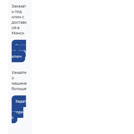
Заказат
ь под
ключ с
доставк
ой в
Минск
Заказ
ать под
ключ
Узнайте
о
машине
больше
Задат
ь
вопро
с