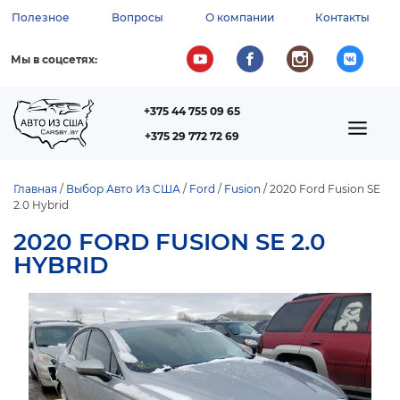
Перейти
Полезное
Вопросы
О компании
Контакты
к
ВСПОМОГАТЕЛЬНОЕ
основному
содержанию
МЕНЮ
Мы в соцсетях:
+375 44 755 09 65
ТЕЛЕФОН
MAIN
+375 29 772 72 69
NAVIGATION
Главная
Выбор Авто Из США
Ford
Fusion
2020 Ford Fusion SE
2.0 Hybrid
СТРОКА
НАВИГАЦИИ
2020 FORD FUSION SE 2.0
HYBRID