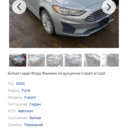
Битый сзади Форд Фьюжен из аукциона Copart в США
Год
2020
Марка
Ford
Модель
Fusion
Тип кузова
Седан
КПП
Автомат
Состояние
Битые
Привод
Передний