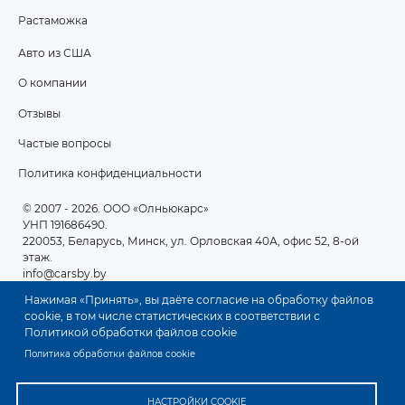
Растаможка
Авто из США
ПОДВАЛ
О компании
2
Отзывы
Частые вопросы
Политика конфиденциальности
© 2007 - 2026
. ООО «Олньюкарс»
УНП 191686490.
220053, Беларусь, Минск, ул. Орловская 40А, офис 52, 8-ой
этаж.
info@carsby.by
Нажимая «Принять», вы даёте согласие на обработку файлов
cookie, в том числе статистических в соответствии с
Политикой обработки файлов cookie
Политика обработки файлов cookie
НАСТРОЙКИ COOKIE