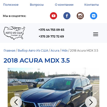
Перейти
Полезное
Вопросы
О компании
Контакты
к
ВСПОМОГАТЕЛЬНОЕ
основному
содержанию
МЕНЮ
Мы в соцсетях:
+375 44 755 09 65
ТЕЛЕФОН
MAIN
+375 29 772 72 69
NAVIGATION
Главная
Выбор Авто Из США
Acura
Mdx
2018 Acura MDX 3.5
СТРОКА
2018 ACURA MDX 3.5
НАВИГАЦИИ