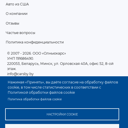
Авто из США
ПОДВАЛ
О компании
2
Отзывы
Частые вопросы
Политика конфиденциальности
© 2007 - 2026
. ООО «Олньюкарс»
УНП 191686490.
220053, Беларусь, Минск, ул. Орловская 40А, офис 52, 8-ой
этаж.
info@carsby.by
Нажимая «Принять», вы даёте согласие на обработку файлов
cookie, в том числе статистических в соответствии с
Политикой обработки файлов cookie
Политика обработки файлов cookie
НАСТРОЙКИ COOKIE