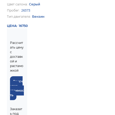
Цвет салона
Серый
Пробег
26573
Тип двигателя
Бензин
ЦЕНА
16750
Рассчит
ать цену
с
доставк
ой и
растамо
жкой
Рассч
итать
стоимос
ть
Заказат
ь под