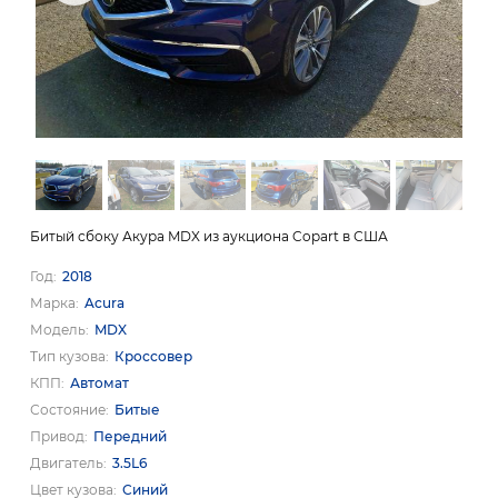
Битый сбоку Акура MDX из аукциона Copart в США
Год
2018
Марка
Acura
Модель
MDX
Тип кузова
Кроссовер
КПП
Автомат
Состояние
Битые
Привод
Передний
Двигатель
3.5L6
Цвет кузова
Синий