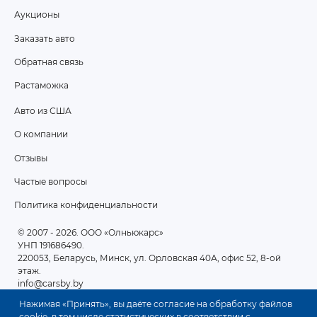
Аукционы
FOOTER
Заказать авто
MENU
Обратная связь
Растаможка
Авто из США
ПОДВАЛ
О компании
2
Отзывы
Частые вопросы
Политика конфиденциальности
© 2007 - 2026
. ООО «Олньюкарс»
УНП 191686490.
220053, Беларусь, Минск, ул. Орловская 40А, офис 52, 8-ой
этаж.
info@carsby.by
Нажимая «Принять», вы даёте согласие на обработку файлов
cookie, в том числе статистических в соответствии с