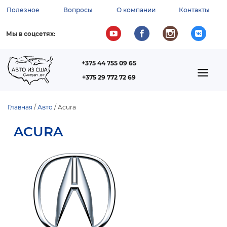
Перейти
Полезное
Вопросы
О компании
Контакты
к
ВСПОМОГАТЕЛЬНОЕ
основному
содержанию
МЕНЮ
Мы в соцсетях:
+375 44 755 09 65
ТЕЛЕФОН
MAIN
+375 29 772 72 69
NAVIGATION
Главная
Авто
Acura
СТРОКА
ACURA
НАВИГАЦИИ