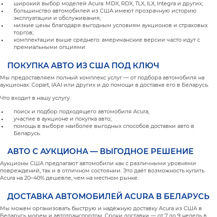
широкий выбор моделей Acura: MDX, RDX, TLX, ILX, Integra и других;
большинство автомобилей из США имеют прозрачную историю
эксплуатации и обслуживания;
низкие цены благодаря выгодным условиям аукционов и страховых
торгов;
комплектации выше среднего: американские версии часто идут с
премиальными опциями.
ПОКУПКА АВТО ИЗ США ПОД КЛЮЧ
Мы предоставляем полный комплекс услуг — от подбора автомобиля на
аукционах: Copart, IAAI или других и до помощи в доставке его в Беларусь.
Что входит в нашу услугу:
поиск и подбор подходящего автомобиля Acura;
участие в аукционе и покупка авто;
помощь в выборе наиболее выгодных способов доставки авто в
Беларусь.
АВТО С АУКЦИОНА — ВЫГОДНОЕ РЕШЕНИЕ
Аукционы США предлагают автомобили как с различными уровнями
повреждений, так и в отличном состоянии. Это даёт возможность купить
Acura на 20–40% дешевле, чем на местном рынке.
ДОСТАВКА АВТОМОБИЛЕЙ ACURA В БЕЛАРУСЬ
Мы можем организовать быструю и надёжную доставку Acura из США в
Беларусь морем и автотранспортом. Сроки доставки — от 7 до 9 недель в