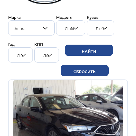
Марка
Модель
Кузов
Acura
- Любой -
- Любой -
Год
КПП
- Любой -
- Любой -
Нумерация
страниц