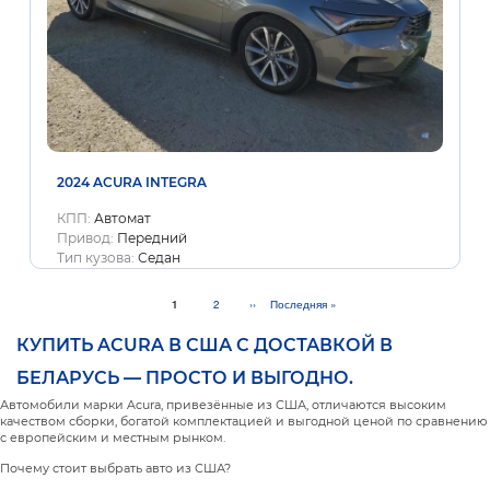
2024 ACURA INTEGRA
КПП:
Автомат
Привод:
Передний
Тип кузова:
Седан
Текущая
1
Page
2
Следующая
››
Последняя
Последняя »
страница
страница
страница
КУПИТЬ ACURA В США С ДОСТАВКОЙ В
БЕЛАРУСЬ — ПРОСТО И ВЫГОДНО.
Автомобили марки Acura, привезённые из США, отличаются высоким
качеством сборки, богатой комплектацией и выгодной ценой по сравнению
с европейским и местным рынком.
Почему стоит выбрать авто из США?