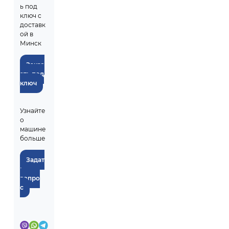
ь под
ключ с
доставк
ой в
Минск
Заказ
ать под
ключ
Узнайте
о
машине
больше
Задат
ь
вопро
с