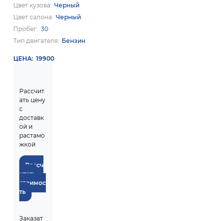
Цвет кузова
Черный
Цвет салона
Черный
Пробег
30
Тип двигателя
Бензин
ЦЕНА
19900
Рассчит
ать цену
с
доставк
ой и
растамо
жкой
Рассч
итать
стоимос
ть
Заказат