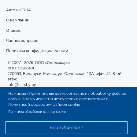
Авто из США
ПОДВАЛ
О компании
2
Отзывы
Частые вопросы
Политика конфиденциальности
© 2007 - 2026
. ООО «Олньюкарс»
УНП 191686490.
220053, Беларусь, Минск, ул. Орловская 40А, офис 52, 8-ой
этаж.
info@carsby.by
Нажимая «Принять», вы даёте согласие на обработку файлов
cookie, в том числе статистических в соответствии с
Политикой обработки файлов cookie
Политика обработки файлов cookie
НАСТРОЙКИ COOKIE