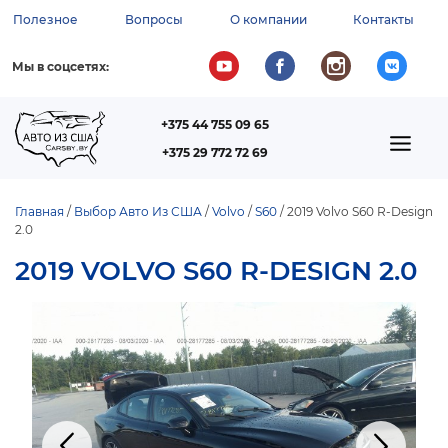
Перейти
Полезное
Вопросы
О компании
Контакты
к
ВСПОМОГАТЕЛЬНОЕ
основному
содержанию
МЕНЮ
Мы в соцсетях:
+375 44 755 09 65
ТЕЛЕФОН
MAIN
+375 29 772 72 69
NAVIGATION
Главная
Выбор Авто Из США
Volvo
S60
2019 Volvo S60 R-Design
2.0
СТРОКА
НАВИГАЦИИ
2019 VOLVO S60 R-DESIGN 2.0