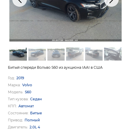
Битый спереди Вольво S60 из аукциона IAAI в США
Год
2019
Марка
Volvo
Модель
S60
Тип кузова
Седан
КПП
Автомат
Состояние
Битые
Привод
Полный
Двигатель
2.0L 4