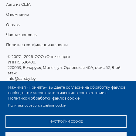
Авто из США
ПОДВАЛ
О компании
2
Отзывы
Частые вопросы
Политика конфиденциальности
© 2007 - 2026
. ООО «Олньюкарс»
УНП 191686490.
220053, Беларусь, Минск, ул. Орловская 40А, офис 52, 8-ой
этаж.
info@carsby.by
Нажимая «Принять», вы даёте согласие на обработку файлов
cookie, в том числе статистических в соответствии с
Политикой обработки файлов cookie
Политика обработки файлов cookie
НАСТРОЙКИ COOKIE