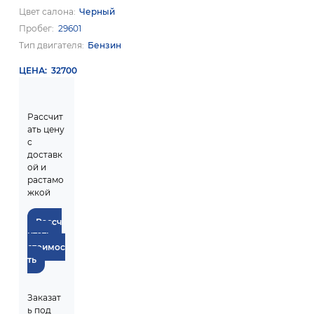
Цвет салона
Черный
Пробег
29601
Тип двигателя
Бензин
ЦЕНА
32700
Рассчит
ать цену
с
доставк
ой и
растамо
жкой
Рассч
итать
стоимос
ть
Заказат
ь под