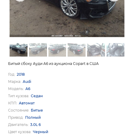
Битый сбоку Ауди A6 из аукциона Copart в США
Год
2018
Марка
Audi
Модель
A6
Тип кузова
Седан
КПП
Автомат
Состояние
Битые
Привод
Полный
Двигатель
3.0L 6
Цвет кузова
Черный