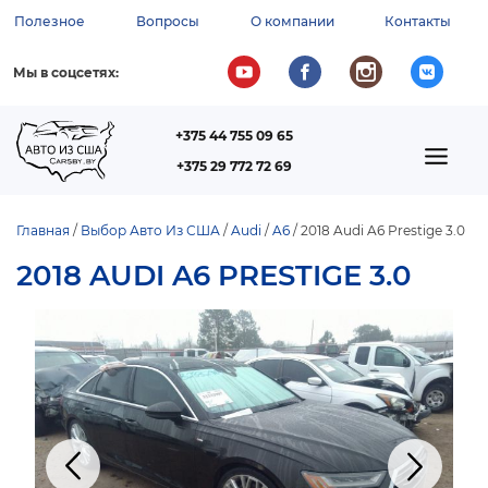
Перейти
Полезное
Вопросы
О компании
Контакты
к
ВСПОМОГАТЕЛЬНОЕ
основному
содержанию
МЕНЮ
Мы в соцсетях:
+375 44 755 09 65
ТЕЛЕФОН
MAIN
+375 29 772 72 69
NAVIGATION
Главная
Выбор Авто Из США
Audi
A6
2018 Audi A6 Prestige 3.0
СТРОКА
2018 AUDI A6 PRESTIGE 3.0
НАВИГАЦИИ