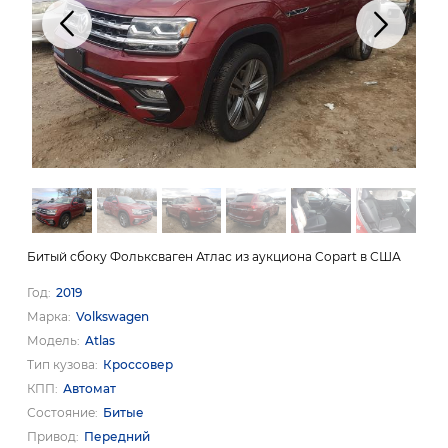
Битый сбоку Фольксваген Атлас из аукциона Copart в США
Год
2019
Марка
Volkswagen
Модель
Atlas
Тип кузова
Кроссовер
КПП
Автомат
Состояние
Битые
Привод
Передний