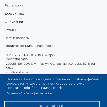
Растаможка
Авто из США
ПОДВАЛ
О компании
2
Отзывы
Частые вопросы
Политика конфиденциальности
© 2007 - 2026
. ООО «Олньюкарс»
УНП 191686490.
220053, Беларусь, Минск, ул. Орловская 40А, офис 52, 8-ой
этаж.
info@carsby.by
Нажимая «Принять», вы даёте согласие на обработку файлов
cookie, в том числе статистических в соответствии с
Политикой обработки файлов cookie
Политика обработки файлов cookie
НАСТРОЙКИ COOKIE