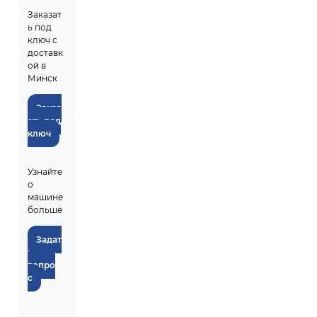
Заказат
ь под
ключ с
доставк
ой в
Минск
Заказ
ать под
ключ
Узнайте
о
машине
больше
Задат
ь
вопро
с