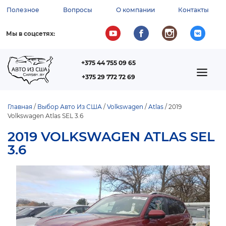
Перейти
Полезное
Вопросы
О компании
Контакты
к
ВСПОМОГАТЕЛЬНОЕ
основному
содержанию
МЕНЮ
Мы в соцсетях:
+375 44 755 09 65
ТЕЛЕФОН
MAIN
+375 29 772 72 69
NAVIGATION
Главная
Выбор Авто Из США
Volkswagen
Atlas
2019
Volkswagen Atlas SEL 3.6
СТРОКА
НАВИГАЦИИ
2019 VOLKSWAGEN ATLAS SEL
3.6