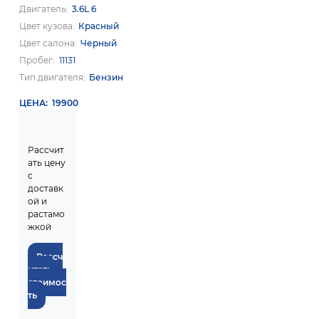
Двигатель
3.6L 6
Цвет кузова
Красный
Цвет салона
Черный
Пробег
11131
Тип двигателя
Бензин
ЦЕНА
19900
Рассчит
ать цену
с
доставк
ой и
растамо
жкой
Рассч
итать
стоимос
ть