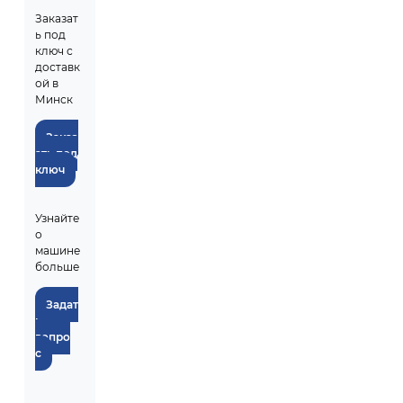
Заказат
ь под
ключ с
доставк
ой в
Минск
Заказ
ать под
ключ
Узнайте
о
машине
больше
Задат
ь
вопро
с