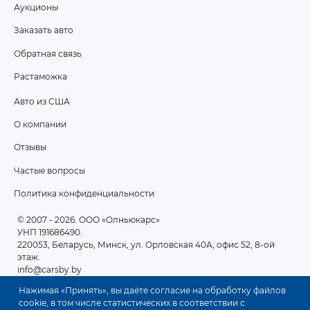
Аукционы
FOOTER
Заказать авто
MENU
Обратная связь
Растаможка
Авто из США
ПОДВАЛ
О компании
2
Отзывы
Частые вопросы
Политика конфиденциальности
© 2007 - 2026
. ООО «Олньюкарс»
УНП 191686490.
220053, Беларусь, Минск, ул. Орловская 40А, офис 52, 8-ой
этаж.
info@carsby.by
Нажимая «Принять», вы даёте согласие на обработку файлов
cookie, в том числе статистических в соответствии с