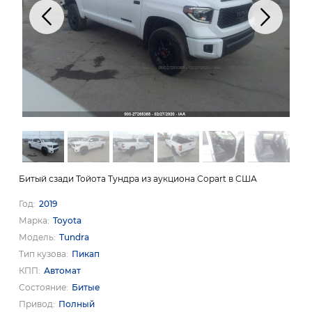
Битый сзади Тойота Тундра из аукциона Copart в США
Год
2019
Марка
Toyota
Модель
Tundra
Тип кузова
Пикап
КПП
Автомат
Состояние
Битые
Привод
Полный