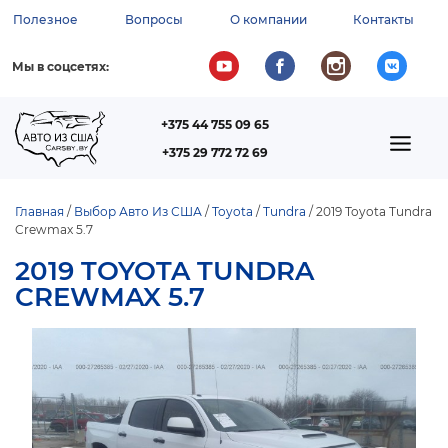
Перейти
Полезное
Вопросы
О компании
Контакты
к
ВСПОМОГАТЕЛЬНОЕ
основному
содержанию
МЕНЮ
Мы в соцсетях:
+375 44 755 09 65
ТЕЛЕФОН
MAIN
+375 29 772 72 69
NAVIGATION
Главная
Выбор Авто Из США
Toyota
Tundra
2019 Toyota Tundra
Crewmax 5.7
СТРОКА
НАВИГАЦИИ
2019 TOYOTA TUNDRA
CREWMAX 5.7