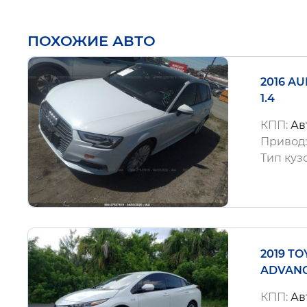
ПОХОЖИЕ АВТО
2016 A
1.4
КПП:
Ав
Привод
Тип куз
2019 T
ADVANC
КПП:
Ав