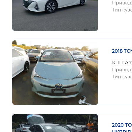
Привод
Тип куз
2018 TO
КПП:
Ав
Привод
Тип куз
2020 TO