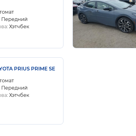
томат
:
Передний
ова:
Хэтчбек
YOTA PRIUS PRIME SE
томат
:
Передний
ова:
Хэтчбек