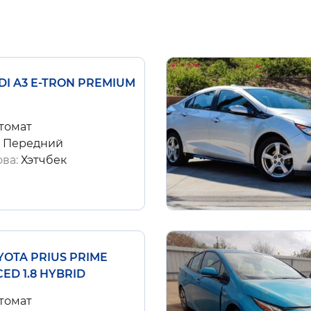
UDI A3 E-TRON PREMIUM
томат
:
Передний
ова:
Хэтчбек
OYOTA PRIUS PRIME
ED 1.8 HYBRID
томат