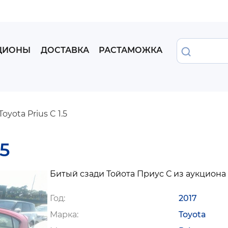
Перейти
к
основному
содержанию
Найти
ЦИОНЫ
ДОСТАВКА
РАСТАМОЖКА
oyota Prius C 1.5
5
Битый сзади Тойота Приус С из аукциона
Год
2017
Марка
Toyota