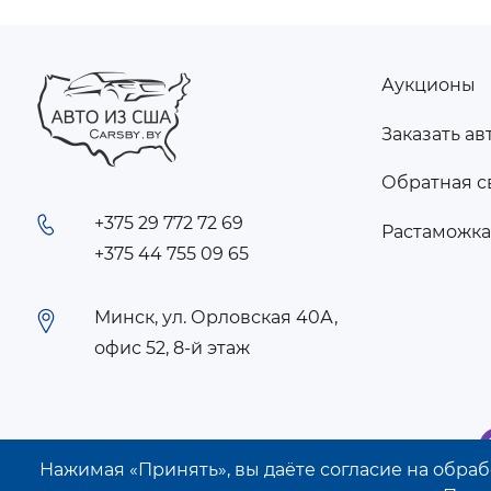
Аукционы
FOOTER
Заказать ав
MENU
Обратная с
+375 29 772 72 69
Растаможк
+375 44 755 09 65
Минск, ул. Орловская 40А,
офис 52, 8-й этаж
Нажимая «Принять», вы даёте согласие на обрабо