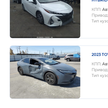
HYBRID
КПП:
Ав
Привод
Тип куз
2023 TO
КПП:
Ав
Привод
Тип куз