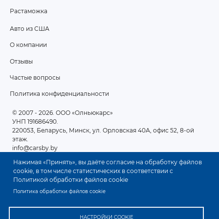
Растаможка
Авто из США
ПОДВАЛ
О компании
2
Отзывы
Частые вопросы
Политика конфиденциальности
© 2007 - 2026
. ООО «Олньюкарс»
УНП 191686490.
220053, Беларусь, Минск, ул. Орловская 40А, офис 52, 8-ой
этаж.
info@carsby.by
Нажимая «Принять», вы даёте согласие на обработку файлов
cookie, в том числе статистических в соответствии с
Политикой обработки файлов cookie
Политика обработки файлов cookie
НАСТРОЙКИ COOKIE