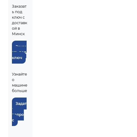
Заказат
ь под
ключ с
доставк
ой в
Минск
Заказ
ать под
ключ
Узнайте
о
машине
больше
Задат
ь
вопро
с