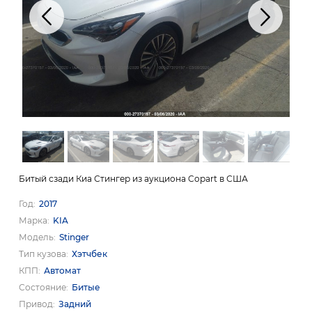
Битый сзади Киа Стингер из аукциона Copart в США
Год
2017
Марка
KIA
Модель
Stinger
Тип кузова
Хэтчбек
КПП
Автомат
Состояние
Битые
Привод
Задний