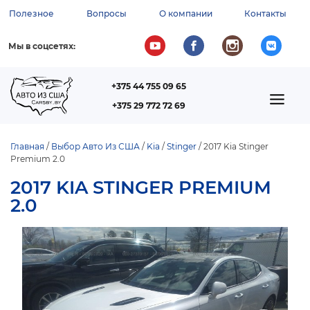
Перейти
Полезное
Вопросы
О компании
Контакты
к
ВСПОМОГАТЕЛЬНОЕ
основному
содержанию
МЕНЮ
Мы в соцсетях:
+375 44 755 09 65
ТЕЛЕФОН
MAIN
+375 29 772 72 69
NAVIGATION
Главная
Выбор Авто Из США
Kia
Stinger
2017 Kia Stinger
Premium 2.0
СТРОКА
НАВИГАЦИИ
2017 KIA STINGER PREMIUM
2.0