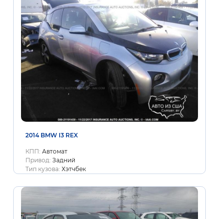
2014 BMW I3 REX
КПП:
Автомат
Привод:
Задний
Тип кузова:
Хэтчбек