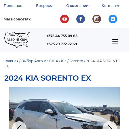
Перейти
Полезное
Вопросы
О компании
Контакты
к
ВСПОМОГАТЕЛЬНОЕ
основному
содержанию
МЕНЮ
Мы в соцсетях:
+375 44 755 09 65
ТЕЛЕФОН
MAIN
+375 29 772 72 69
NAVIGATION
Главная
Выбор Авто Из США
Kia
Sorento
2024 KIA SORENTO
EX
СТРОКА
НАВИГАЦИИ
2024 KIA SORENTO EX