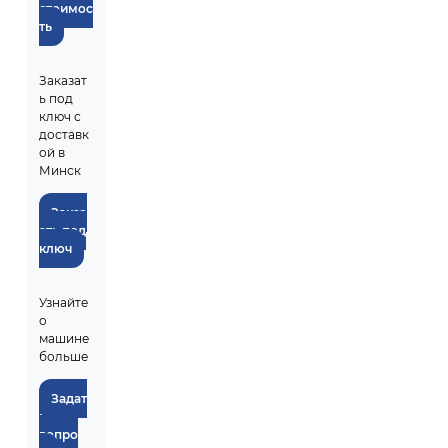
стоимос
ть
Заказат
ь под
ключ с
доставк
ой в
Минск
Заказ
ать под
ключ
Узнайте
о
машине
больше
Задат
ь
вопро