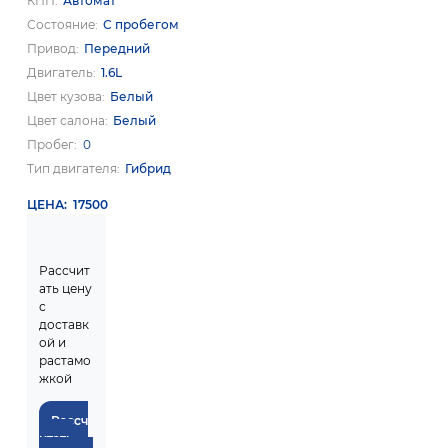
КПП
Автомат
Состояние
С пробегом
Привод
Передний
Двигатель
1.6L
Цвет кузова
Белый
Цвет салона
Белый
Пробег
0
Тип двигателя
Гибрид
ЦЕНА
17500
Рассчит
ать цену
с
доставк
ой и
растамо
жкой
Рассч
итать