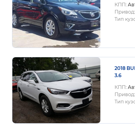
КПП:
Ав
Привод
Тип куз
2018 B
3.6
КПП:
Ав
Привод
Тип куз