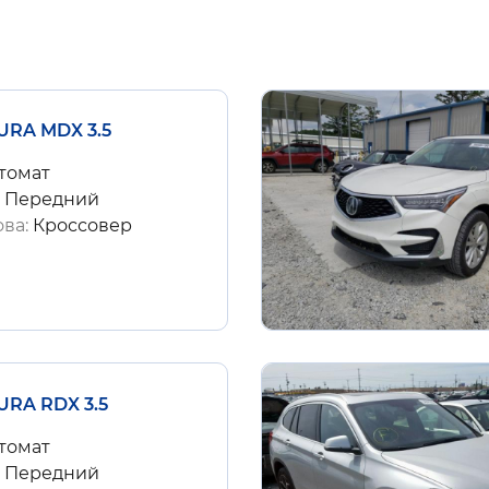
URA MDX 3.5
томат
:
Передний
ова:
Кроссовер
URA RDX 3.5
томат
:
Передний