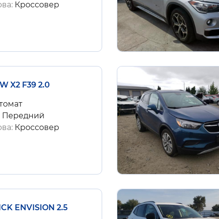
ова:
Кроссовер
W X2 F39 2.0
томат
:
Передний
ова:
Кроссовер
ICK ENVISION 2.5