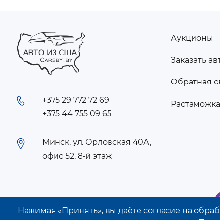
Аукционы
FOOTER
Заказать ав
MENU
Обратная с
+375 29 772 72 69
Растаможк
+375 44 755 09 65
Минск, ул. Орловская 40А,
офис 52, 8-й этаж
Нажимая «Принять», вы даёте согласие на обрабо