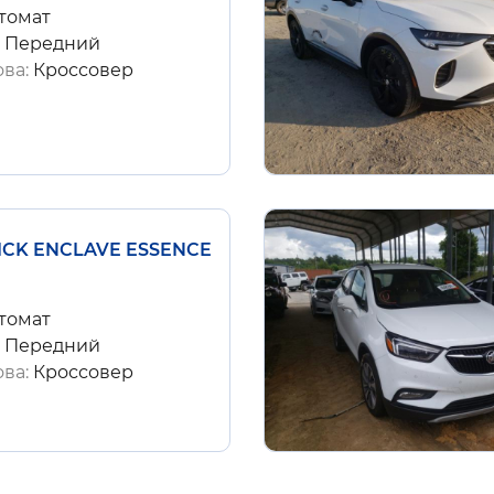
томат
:
Передний
ова:
Кроссовер
UICK ENCLAVE ESSENCE
томат
:
Передний
ова:
Кроссовер