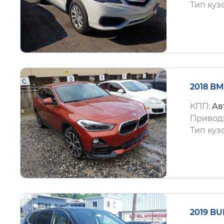
Тип куз
2018 BM
КПП:
Ав
Привод
Тип куз
2019 BU