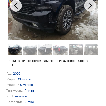
Битый сзади Шевроле Сильверадо из аукциона Copart в
США
Год
2020
Марка
Chevrolet
Модель
Silverado
Тип кузова
Пикап
КПП
Автомат
Состояние
Битые