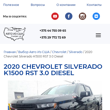
Перейти
Полезное
Вопросы
О компании
Контакты
к
ВСПОМОГАТЕЛЬНОЕ
основному
содержанию
МЕНЮ
Мы в соцсетях:
+375 44 755 09 65
ТЕЛЕФОН
MAIN
+375 29 772 72 69
NAVIGATION
Главная
Выбор Авто Из США
Chevrolet
Silverado
2020
Chevrolet Silverado K1500 RST 3.0 Diesel
СТРОКА
НАВИГАЦИИ
2020 CHEVROLET SILVERADO
K1500 RST 3.0 DIESEL