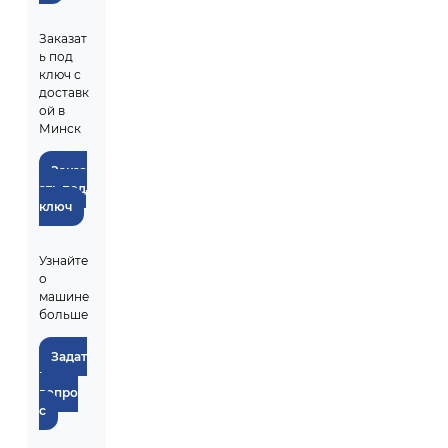
Заказат
ь под
ключ с
доставк
ой в
Минск
Заказ
ать под
ключ
Узнайте
о
машине
больше
Задат
ь
вопро
с