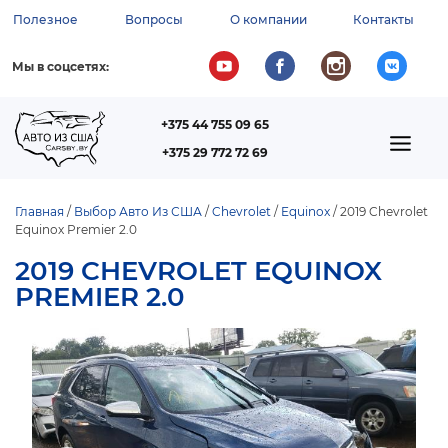
Перейти
Полезное
Вопросы
О компании
Контакты
к
ВСПОМОГАТЕЛЬНОЕ
основному
содержанию
МЕНЮ
Мы в соцсетях:
+375 44 755 09 65
ТЕЛЕФОН
MAIN
+375 29 772 72 69
NAVIGATION
Главная
Выбор Авто Из США
Chevrolet
Equinox
2019 Chevrolet
Equinox Premier 2.0
СТРОКА
НАВИГАЦИИ
2019 CHEVROLET EQUINOX
PREMIER 2.0