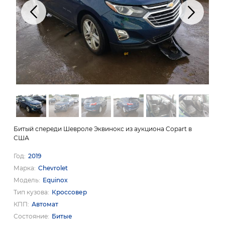
Битый спереди Шевроле Эквинокс из аукциона Copart в
США
Год
2019
Марка
Chevrolet
Модель
Equinox
Тип кузова
Кроссовер
КПП
Автомат
Состояние
Битые