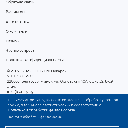
Обратная связь
Растаможка
Авто из США
ПОДВАЛ
О компании
2
Отзывы
Частые вопросы
Политика конфиденциальности
© 2007 - 2026
. ООО «Олньюкарс»
УНП 191686490.
220053, Беларусь, Минск, ул. Орловская 40А, офис 52, 8-ой
этаж.
info@carsby.by
Нажимая «Принять», вы даёте согласие на обработку файлов
cookie, в том числе статистических в соответствии с
Политикой обработки файлов cookie
Политика обработки файлов cookie