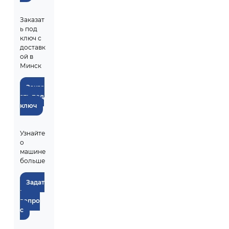
Заказат
ь под
ключ с
доставк
ой в
Минск
Заказ
ать под
ключ
Узнайте
о
машине
больше
Задат
ь
вопро
с