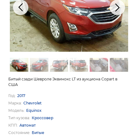
Битый сзади Шевроле Эквинокс LT из аукциона Copart в
США
Год
2017
Марка
Chevrolet
Модель
Equinox
Тип кузова
Кроссовер
КПП
Автомат
Состояние
Битые