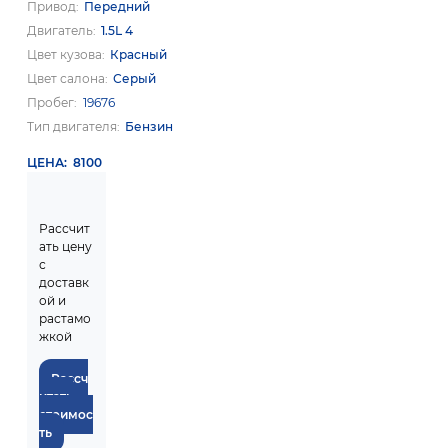
Привод
Передний
Двигатель
1.5L 4
Цвет кузова
Красный
Цвет салона
Серый
Пробег
19676
Тип двигателя
Бензин
ЦЕНА
8100
Рассчит
ать цену
с
доставк
ой и
растамо
жкой
Рассч
итать
стоимос
ть