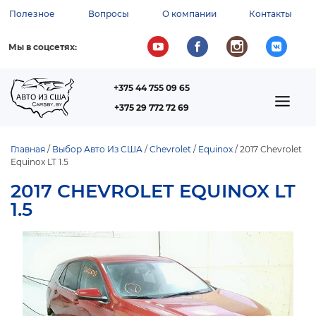
Перейти
Полезное
Вопросы
О компании
Контакты
к
ВСПОМОГАТЕЛЬНОЕ
основному
содержанию
МЕНЮ
Мы в соцсетях:
+375 44 755 09 65
ТЕЛЕФОН
MAIN
+375 29 772 72 69
NAVIGATION
Главная
Выбор Авто Из США
Chevrolet
Equinox
2017 Chevrolet
Equinox LT 1.5
СТРОКА
НАВИГАЦИИ
2017 CHEVROLET EQUINOX LT
1.5