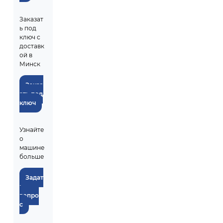
Заказат
ь под
ключ с
доставк
ой в
Минск
Заказ
ать под
ключ
Узнайте
о
машине
больше
Задат
ь
вопро
с