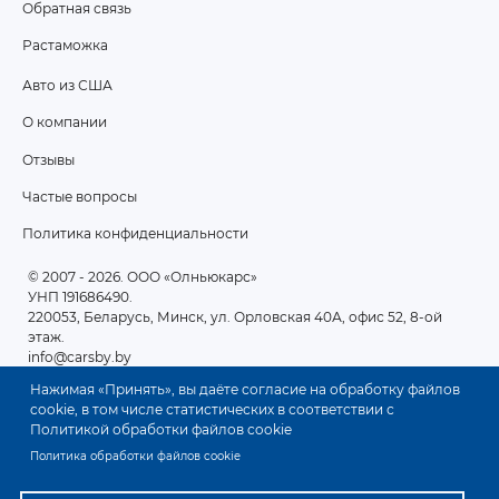
Обратная связь
Растаможка
Авто из США
ПОДВАЛ
О компании
2
Отзывы
Частые вопросы
Политика конфиденциальности
© 2007 - 2026
. ООО «Олньюкарс»
УНП 191686490.
220053, Беларусь, Минск, ул. Орловская 40А, офис 52, 8-ой
этаж.
info@carsby.by
Нажимая «Принять», вы даёте согласие на обработку файлов
cookie, в том числе статистических в соответствии с
Политикой обработки файлов cookie
Политика обработки файлов cookie