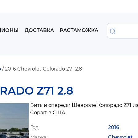
Перейти
к
основному
содержанию
Найти
ЦИОНЫ
ДОСТАВКА
РАСТАМОЖКА
o
2016 Chevrolet Colorado Z71 2.8
RADO Z71 2.8
Битый спереди Шевроле Колорадо Z71 из
Copart в США
Год
2016
Марка
Chevrolet