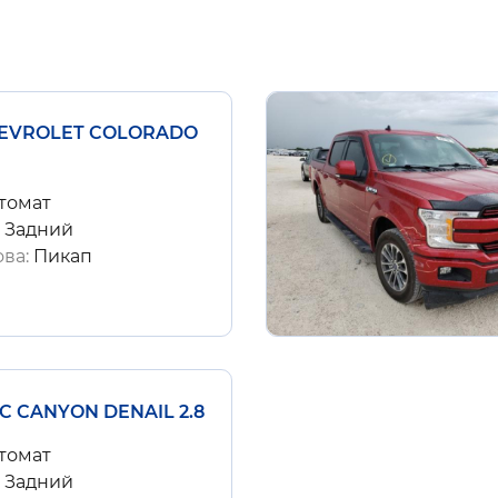
HEVROLET COLORADO
томат
:
Задний
ова:
Пикап
MC CANYON DENAIL 2.8
томат
:
Задний