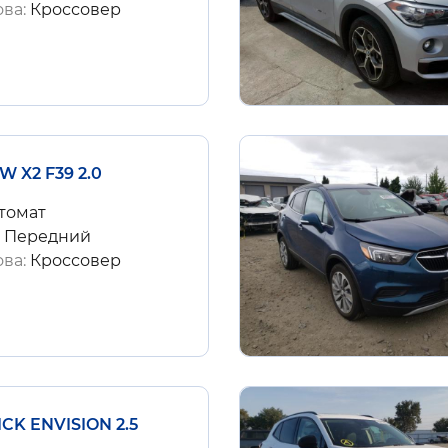
ова:
Кроссовер
W X2 F39 2.0
томат
:
Передний
ова:
Кроссовер
ICK ENVISION 2.5