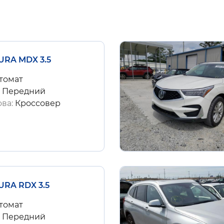
URA MDX 3.5
томат
:
Передний
ова:
Кроссовер
URA RDX 3.5
томат
:
Передний