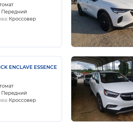
томат
:
Передний
ова:
Кроссовер
UICK ENCLAVE ESSENCE
томат
:
Передний
ова:
Кроссовер