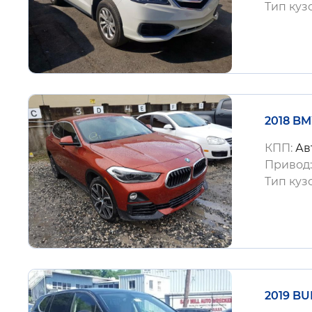
Тип куз
2018 BM
КПП:
Ав
Привод
Тип куз
2019 BU