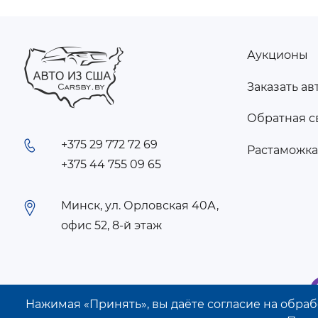
Аукционы
FOOTER
Заказать ав
MENU
Обратная с
+375 29 772 72 69
Растаможк
+375 44 755 09 65
Минск, ул. Орловская 40А,
офис 52, 8-й этаж
Нажимая «Принять», вы даёте согласие на обрабо