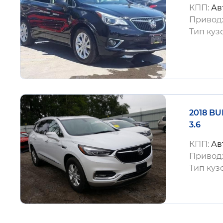
КПП:
Ав
Привод
Тип куз
2018 B
3.6
КПП:
Ав
Привод
Тип куз