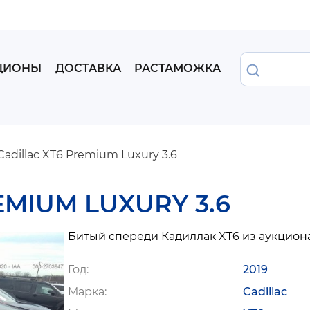
Перейти
к
основному
содержанию
Найти
ЦИОНЫ
ДОСТАВКА
РАСТАМОЖКА
Cadillac XT6 Premium Luxury 3.6
EMIUM LUXURY 3.6
Битый спереди Кадиллак XT6 из аукциона
Год
2019
Марка
Cadillac