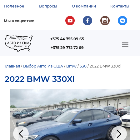
Перейти
Полезное
Вопросы
О компании
Контакты
к
ВСПОМОГАТЕЛЬНОЕ
основному
содержанию
МЕНЮ
Мы в соцсетях:
+375 44 755 09 65
ТЕЛЕФОН
MAIN
+375 29 772 72 69
NAVIGATION
Главная
Выбор Авто Из США
Bmw
330
2022 BMW 330xi
СТРОКА
2022 BMW 330XI
НАВИГАЦИИ