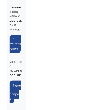
Заказат
ь под
ключ с
доставк
ой в
Минск
Заказ
ать под
ключ
Узнайте
о
машине
больше
Задат
ь
вопро
с