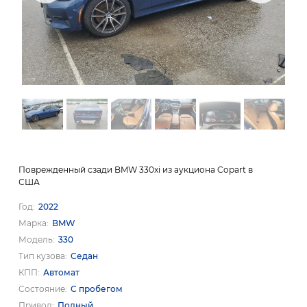
Поврежденный сзади BMW 330xi из аукциона Copart в
США
Год
2022
Марка
BMW
Модель
330
Тип кузова
Седан
КПП
Автомат
Состояние
С пробегом
Привод
Полный