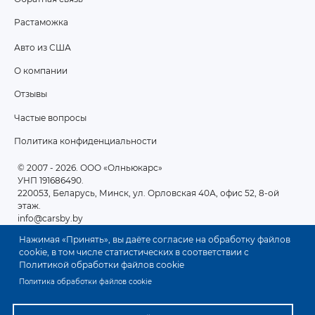
Растаможка
Авто из США
ПОДВАЛ
О компании
2
Отзывы
Частые вопросы
Политика конфиденциальности
© 2007 - 2026
. ООО «Олньюкарс»
УНП 191686490.
220053, Беларусь, Минск, ул. Орловская 40А, офис 52, 8-ой
этаж.
info@carsby.by
Нажимая «Принять», вы даёте согласие на обработку файлов
cookie, в том числе статистических в соответствии с
Политикой обработки файлов cookie
Политика обработки файлов cookie