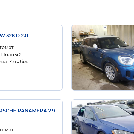
W 328 D 2.0
томат
:
Полный
ова:
Хэтчбек
ORSCHE PANAMERA 2.9
томат