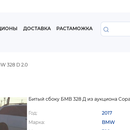
Перейти
к
основному
содержанию
Найти
ЦИОНЫ
ДОСТАВКА
РАСТАМОЖКА
W 328 D 2.0
Битый сбоку БМВ 328 Д из аукциона Copa
Год
2017
Марка
BMW