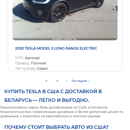
2020 TESLA MODEL X LONG RANGE ELECTRIC
КПП:
Автомат
Привод:
Полный
Тип кузова:
Седан
Текущая
1
Page
2
Следующая
››
Последняя
Последняя »
страница
страница
страница
КУПИТЬ TESLA В США С ДОСТАВКОЙ В
БЕЛАРУСЬ — ЛЕГКО И ВЫГОДНО.
Электромобили марки Tesla, доставленные из США, отличаются
технологичностью, современным дизайном и более доступной ценой по
сравнению с аналогами на европейском и местном рынках.
ПОЧЕМУ СТОИТ ВЫБРАТЬ АВТО ИЗ США?