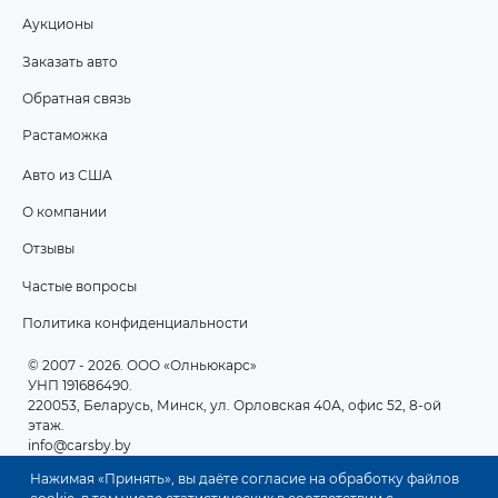
Аукционы
FOOTER
Заказать авто
MENU
Обратная связь
Растаможка
Авто из США
ПОДВАЛ
О компании
2
Отзывы
Частые вопросы
Политика конфиденциальности
© 2007 - 2026
. ООО «Олньюкарс»
УНП 191686490.
220053, Беларусь, Минск, ул. Орловская 40А, офис 52, 8-ой
этаж.
info@carsby.by
Нажимая «Принять», вы даёте согласие на обработку файлов