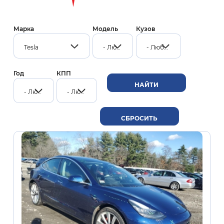
Марка
Модель
Кузов
Tesla
- Любой -
- Любой -
Год
КПП
- Любой -
- Любой -
Нумерация
страниц