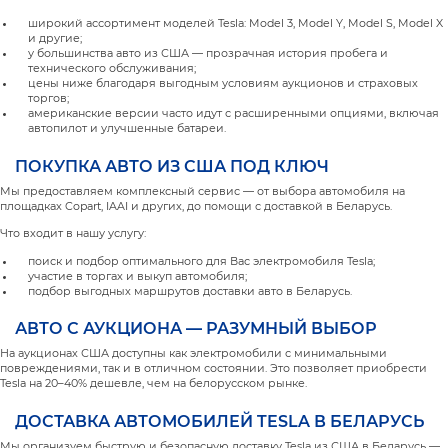
широкий ассортимент моделей Tesla: Model 3, Model Y, Model S, Model X
и другие;
у большинства авто из США — прозрачная история пробега и
технического обслуживания;
цены ниже благодаря выгодным условиям аукционов и страховых
торгов;
американские версии часто идут с расширенными опциями, включая
автопилот и улучшенные батареи.
ПОКУПКА АВТО ИЗ США ПОД КЛЮЧ
Мы предоставляем комплексный сервис — от выбора автомобиля на
площадках Copart, IAAI и других, до помощи с доставкой в Беларусь.
Что входит в нашу услугу:
поиск и подбор оптимального для Вас электромобиля Tesla;
участие в торгах и выкуп автомобиля;
подбор выгодных маршрутов доставки авто в Беларусь.
АВТО С АУКЦИОНА — РАЗУМНЫЙ ВЫБОР
На аукционах США доступны как электромобили с минимальными
повреждениями, так и в отличном состоянии. Это позволяет приобрести
Tesla на 20–40% дешевле, чем на белорусском рынке.
ДОСТАВКА АВТОМОБИЛЕЙ TESLA В БЕЛАРУСЬ
Мы организуем быструю и безопасную доставку Tesla из США в Беларусь —