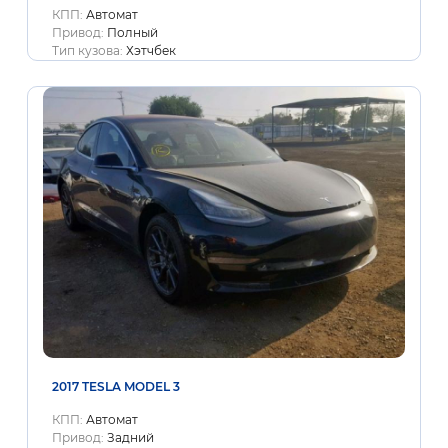
КПП:
Автомат
Привод:
Полный
Тип кузова:
Хэтчбек
2017 TESLA MODEL 3
КПП:
Автомат
Привод:
Задний