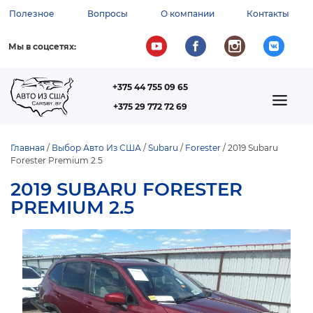
Перейти
Полезное
Вопросы
О компании
Контакты
к
ВСПОМОГАТЕЛЬНОЕ
основному
содержанию
МЕНЮ
Мы в соцсетях:
+375 44 755 09 65
ТЕЛЕФОН
MAIN
+375 29 772 72 69
NAVIGATION
Главная
Выбор Авто Из США
Subaru
Forester
2019 Subaru
Forester Premium 2.5
СТРОКА
НАВИГАЦИИ
2019 SUBARU FORESTER
PREMIUM 2.5