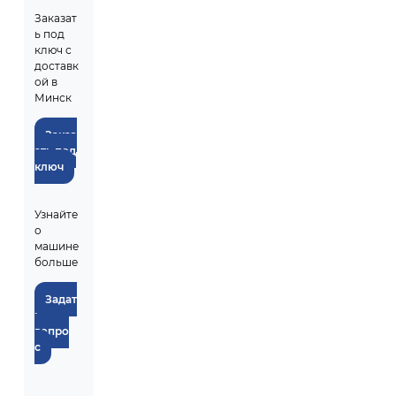
Заказат
ь под
ключ с
доставк
ой в
Минск
Заказ
ать под
ключ
Узнайте
о
машине
больше
Задат
ь
вопро
с