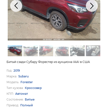
Битый сзади Субару Форестер из аукциона IAAI в США
Год
2019
Марка
Subaru
Модель
Forester
Тип кузова
Кроссовер
КПП
Автомат
Состояние
Битые
Привод
Полный