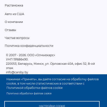
Растаможка
Авто из США
ПОДВАЛ
О компании
2
Отзывы
Частые вопросы
Политика конфиденциальности
© 2007 - 2026
. ООО «Олньюкарс»
УНП 191686490.
220053, Беларусь, Минск, ул. Орловская 40А, офис 52, 8-ой
этаж.
info@carsby.by
Нажимая «Принять», вы даёте согласие на обработку файлов
cookie, в том числе статистических в соответствии с
Политикой обработки файлов cookie
Политика обработки файлов cookie
НАСТРОЙКИ COOKIE