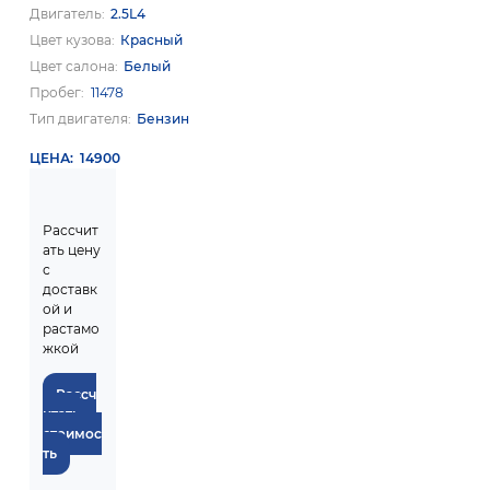
Двигатель
2.5L4
Цвет кузова
Красный
Цвет салона
Белый
Пробег
11478
Тип двигателя
Бензин
ЦЕНА
14900
Рассчит
ать цену
с
доставк
ой и
растамо
жкой
Рассч
итать
стоимос
ть