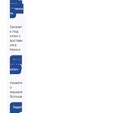
итать
стоимос
ть
Заказат
ь под
ключ с
доставк
ой в
Минск
Заказ
ать под
ключ
Узнайте
о
машине
больше
Задат
ь