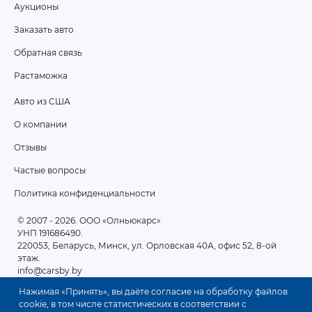
Аукционы
FOOTER
Заказать авто
MENU
Обратная связь
Растаможка
Авто из США
ПОДВАЛ
О компании
2
Отзывы
Частые вопросы
Политика конфиденциальности
© 2007 - 2026
. ООО «Олньюкарс»
УНП 191686490.
220053, Беларусь, Минск, ул. Орловская 40А, офис 52, 8-ой
этаж.
info@carsby.by
Нажимая «Принять», вы даёте согласие на обработку файлов
cookie, в том числе статистических в соответствии с