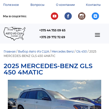
Перейти
Полезное
Вопросы
О компании
Контакты
к
ВСПОМОГАТЕЛЬНОЕ
основному
содержанию
МЕНЮ
Мы в соцсетях:
+375 44 755 09 65
ТЕЛЕФОН
MAIN
+375 29 772 72 69
NAVIGATION
Главная
Выбор Авто Из США
Mercedes Benz
Gls 450
2025
MERCEDES-BENZ GLS 450 4MATIC
СТРОКА
НАВИГАЦИИ
2025 MERCEDES-BENZ GLS
450 4MATIC