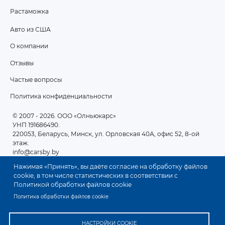
Растаможка
Авто из США
ПОДВАЛ
О компании
2
Отзывы
Частые вопросы
Политика конфиденциальности
© 2007 - 2026
. ООО «Олньюкарс»
УНП 191686490.
220053, Беларусь, Минск, ул. Орловская 40А, офис 52, 8-ой
этаж.
info@carsby.by
Нажимая «Принять», вы даёте согласие на обработку файлов
cookie, в том числе статистических в соответствии с
Политикой обработки файлов cookie
Политика обработки файлов cookie
НАСТРОЙКИ COOKIE