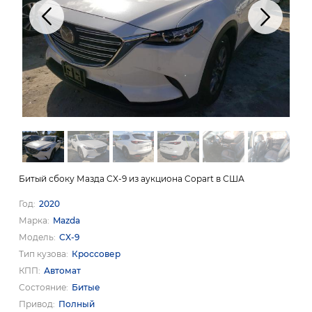
Битый сбоку Мазда CX-9 из аукциона Copart в США
Год
2020
Марка
Mazda
Модель
CX-9
Тип кузова
Кроссовер
КПП
Автомат
Состояние
Битые
Привод
Полный