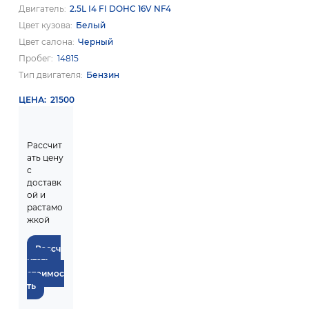
Двигатель
2.5L I4 FI DOHC 16V NF4
Цвет кузова
Белый
Цвет салона
Черный
Пробег
14815
Тип двигателя
Бензин
ЦЕНА
21500
Рассчит
ать цену
с
доставк
ой и
растамо
жкой
Рассч
итать
стоимос
ть