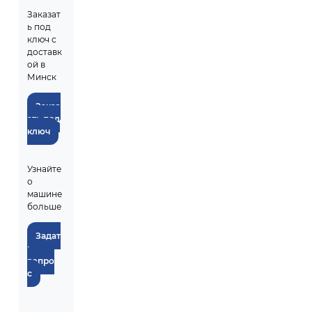
Заказат
ь под
ключ с
доставк
ой в
Минск
Заказ
ать под
ключ
Узнайте
о
машине
больше
Задат
ь
вопро
с