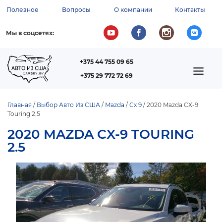
Перейти
Полезное
Вопросы
О компании
Контакты
к
ВСПОМОГАТЕЛЬНОЕ
основному
содержанию
МЕНЮ
Мы в соцсетях:
+375 44 755 09 65
ТЕЛЕФОН
MAIN
+375 29 772 72 69
NAVIGATION
Главная
Выбор Авто Из США
Mazda
Cx 9
2020 Mazda CX-9
Touring 2.5
СТРОКА
НАВИГАЦИИ
2020 MAZDA CX-9 TOURING
2.5