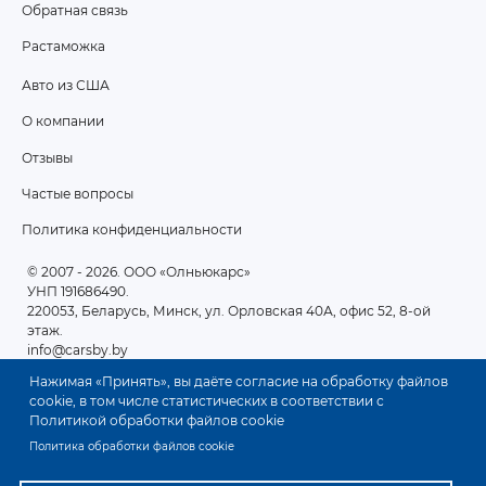
Обратная связь
Растаможка
Авто из США
ПОДВАЛ
О компании
2
Отзывы
Частые вопросы
Политика конфиденциальности
© 2007 - 2026
. ООО «Олньюкарс»
УНП 191686490.
220053, Беларусь, Минск, ул. Орловская 40А, офис 52, 8-ой
этаж.
info@carsby.by
Нажимая «Принять», вы даёте согласие на обработку файлов
cookie, в том числе статистических в соответствии с
Политикой обработки файлов cookie
Политика обработки файлов cookie