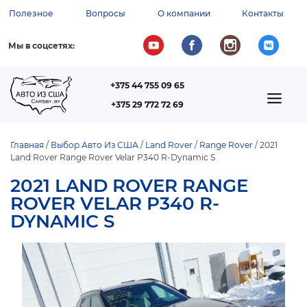
Перейти
Полезное
Вопросы
О компании
Контакты
к
ВСПОМОГАТЕЛЬНОЕ
основному
содержанию
МЕНЮ
Мы в соцсетях:
+375 44 755 09 65
ТЕЛЕФОН
MAIN
+375 29 772 72 69
NAVIGATION
Главная
Выбор Авто Из США
Land Rover
Range Rover
2021
Land Rover Range Rover Velar P340 R-Dynamic S
СТРОКА
НАВИГАЦИИ
2021 LAND ROVER RANGE
ROVER VELAR P340 R-
DYNAMIC S