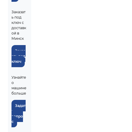
Заказат
ь под
ключ с
доставк
ой в
Минск
Заказ
ать под
ключ
Узнайте
о
машине
больше
Задат
ь
вопро
с