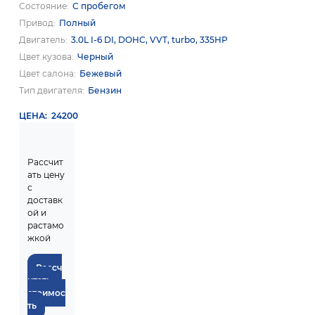
Состояние
С пробегом
Привод
Полный
Двигатель
3.0L I-6 DI, DOHC, VVT, turbo, 335HP
Цвет кузова
Черный
Цвет салона
Бежевый
Тип двигателя
Бензин
ЦЕНА
24200
Рассчит
ать цену
с
доставк
ой и
растамо
жкой
Рассч
итать
стоимос
ть