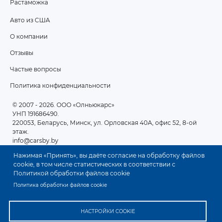
Растаможка
Авто из США
ПОДВАЛ
О компании
2
Отзывы
Частые вопросы
Политика конфиденциальности
© 2007 - 2026
. ООО «Олньюкарс»
УНП 191686490.
220053, Беларусь, Минск, ул. Орловская 40А, офис 52, 8-ой
этаж.
info@carsby.by
Нажимая «Принять», вы даёте согласие на обработку файлов
cookie, в том числе статистических в соответствии с
Политикой обработки файлов cookie
Политика обработки файлов cookie
НАСТРОЙКИ COOKIE