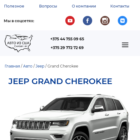
Перейти
Полезное
Вопросы
О компании
Контакты
к
ВСПОМОГАТЕЛЬНОЕ
основному
содержанию
МЕНЮ
Мы в соцсетях:
+375 44 755 09 65
ТЕЛЕФОН
MAIN
+375 29 772 72 69
NAVIGATION
Главная
Авто
Jeep
Grand Cherokee
СТРОКА
JEEP GRAND CHEROKEE
НАВИГАЦИИ