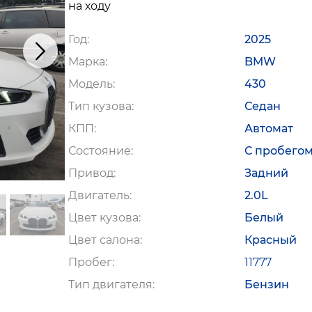
на ходу
Год
2025
Марка
BMW
Модель
430
Тип кузова
Седан
КПП
Автомат
Состояние
С пробего
Привод
Задний
Двигатель
2.0L
Цвет кузова
Белый
Цвет салона
Красный
Пробег
11777
Тип двигателя
Бензин