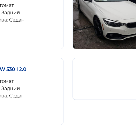
томат
:
Задний
ова:
Седан
W 530 I 2.0
томат
:
Задний
ова:
Седан