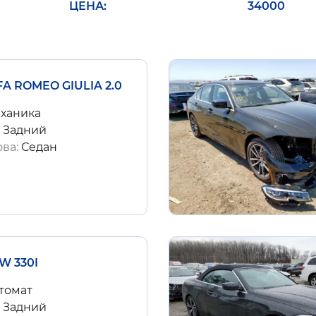
ЦЕНА
34000
FA ROMEO GIULIA 2.0
ханика
:
Задний
ова:
Седан
W 330I
томат
:
Задний