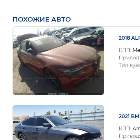
ПОХОЖИЕ АВТО
2018 AL
КПП:
Ме
Привод
Тип куз
2021 BM
КПП:
Ав
Привод