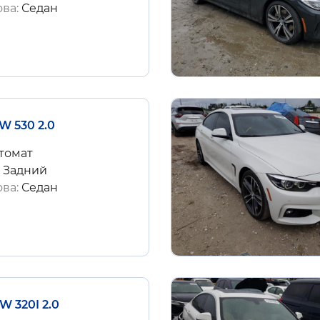
ова:
Седан
W 530 2.0
томат
:
Задний
ова:
Седан
W 320I 2.0