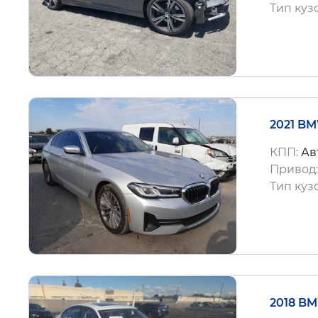
Тип куз
2021 BM
КПП:
Ав
Привод
Тип куз
2018 BM