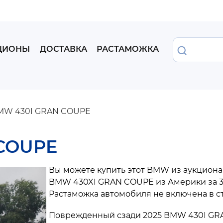
Перейти
к
основному
содержанию
Найти
ЦИОНЫ
ДОСТАВКА
РАСТАМОЖКА
MW 430I GRAN COUPE
 COUPE
Вы можете купить этот BMW из аукциона
BMW 430XI GRAN COUPE из Америки за 3
Растаможка автомобиля не включена в с
Поврежденный сзади 2025 BMW 430I GR