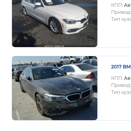
КПП:
Ав
Привод
Тип куз
2017 BM
КПП:
Ав
Привод
Тип куз